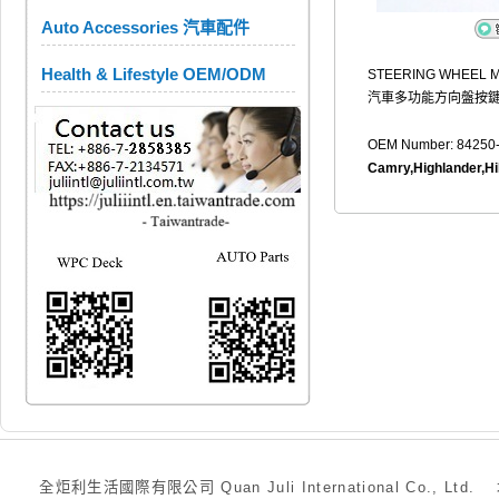
Auto Accessories 汽車配件
Health & Lifestyle OEM/ODM
STEERING WHEEL M
汽車多功能方向盤按鍵 
OEM Number: 84250
Camry,Highlander,Hi
全炬利生活國際有限公司 Quan Juli International Co., Ltd.