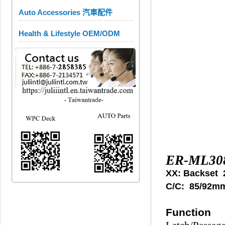
Auto Accessories 汽車配件
Health & Lifestyle OEM/ODM
ER-ML30
XX: Backset 
C/C: 85/92m
Function