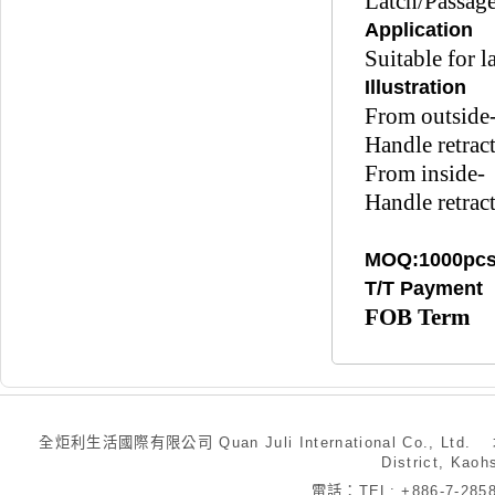
Latch/Passag
Application
Suitable for 
Illustration
From outside
Handle retract
From inside-
Handle retract
MOQ:1000pc
T/T Payment
FOB Term
全炬利生活國際有限公司 Quan Juli International Co., Ltd.
District, Kaoh
電話：TEL: +886-7-28