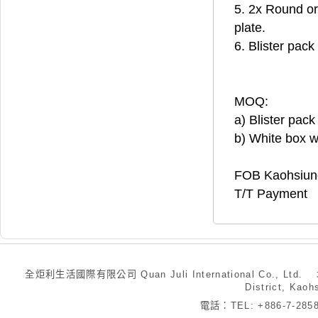
5. 2x Round or 
plate.
6. Blister pac
MOQ:
a) Blister pa
b) White box 
FOB Kaohsiun
T/T Payment
全炬利生活國際有限公司 Quan Juli International Co., Ltd.
District, Kaoh
電話：TEL: +886-7-28