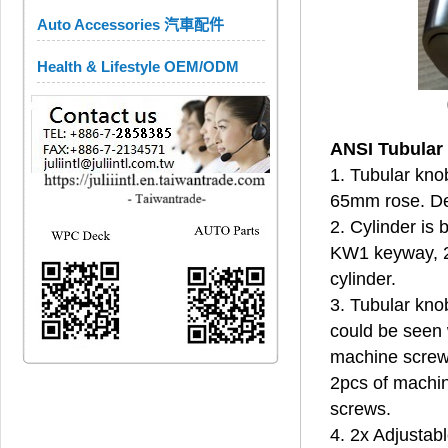
Auto Accessories 汽車配件
Health & Lifestyle OEM/ODM
ANSI
Tubular
1. Tubular kno
65mm rose. Dea
2. Cylinder is 
KW1 keyway, 2 
cyl
3. Tubular kno
could be seen 
machine screws
2pcs of machi
s
4. 2x Adjusta