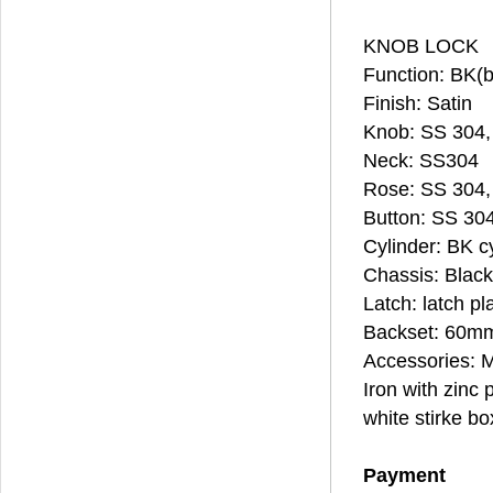
KNOB LOCK
Function: BK(
Finish: Satin
Knob: SS 304,
Neck: SS304
Rose: SS 304
Button: SS 30
Cylinder: BK cy
Chassis: Black
Latch: latch pla
Backset: 60mm,
Accessories:
Iron with zinc
white stirke bo
Payment