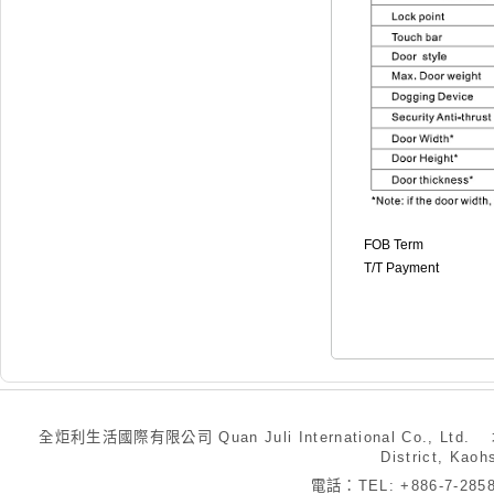
FOB Term
T/T Payment
全炬利生活國際有限公司 Quan Juli International Co., Ltd.
District, Kaoh
電話：TEL: +886-7-28