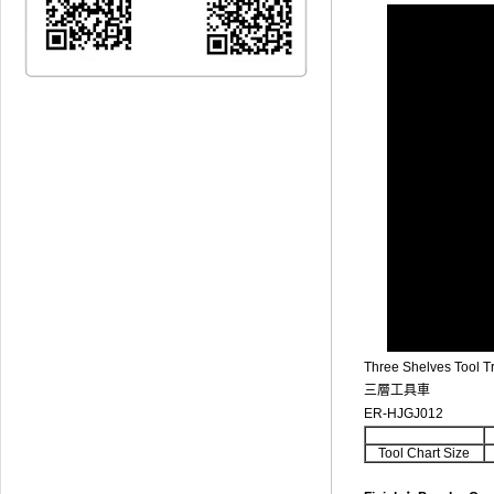
Three Shelves Tool Tr
三層工具車
ER-HJGJ012
Tool Chart Size