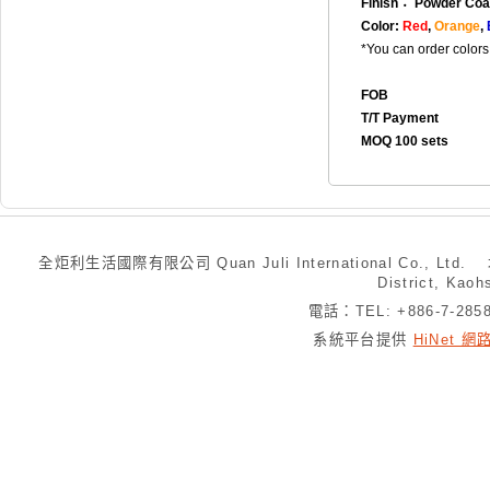
Finish： Powder Coa
Color:
Red
,
Orange
,
*You can order colors
FOB
T/T Payment
MOQ 100 sets
全炬利生活國際有限公司 Quan Juli International Co., Ltd.
District, Kaoh
電話：TEL: +886-7-28
系統平台提供
HiNet 