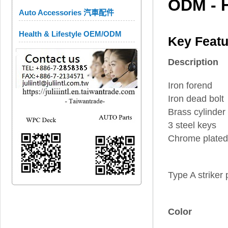
ODM - H
Auto Accessories 汽車配件
Health & Lifestyle OEM/ODM
Key Featu
Description
Iron forend
Iron dead bolt
Brass cylinder
3 steel keys
Chrome plated
Type A striker
Color