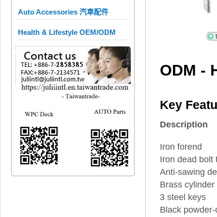
Auto Accessories 汽車配件
Health & Lifestyle OEM/ODM
ODM - H
Key Featu
Description
Iron forend
Iron dead bolt 
Anti-sawing de
Brass cylinder
3 steel keys
Black powder-