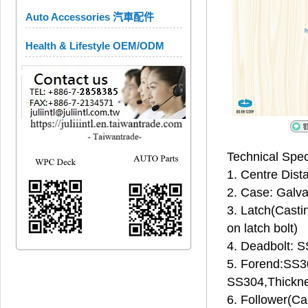
Auto Accessories 汽車配件
Health & Lifestyle OEM/ODM
Technical Spe
1. Centre Di
2. Case: Gal
3. Latch(Cast
on latch bolt)
4. Deadbolt: S
5. Forend:SS
SS304,Thick
6. Follower(C