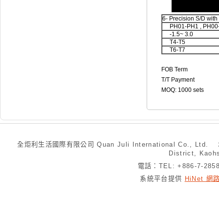
6- Precision S/D wit
PH01-PH1 , PH00
-1.5~ 3.0
T4-T5
T6-T7
FOB Term
T/T Payment
MOQ: 1000 sets
全炬利生活國際有限公司 Quan Juli International Co., Ltd.
District, Kaoh
電話：TEL: +886-7-28
系統平台提供
HiNet 