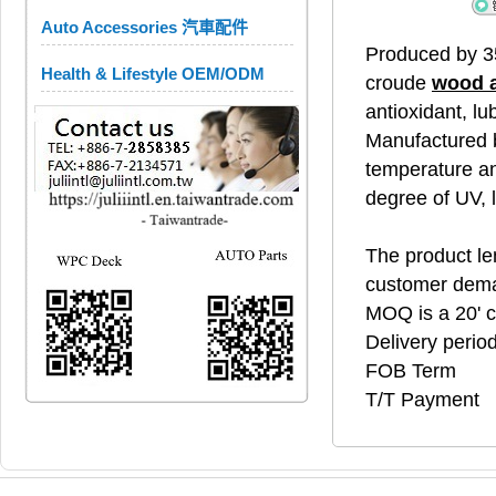
Auto Accessories 汽車配件
Produced by 3
Health & Lifestyle OEM/ODM
croude
wood 
antioxidant, lu
Manufactured b
temperature an
degree of UV, 
The product len
customer dem
MOQ is a 20' c
Delivery perio
FOB Term
T/T Payment