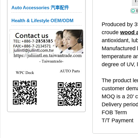
Auto Accessories 汽車配件
Health & Lifestyle OEM/ODM
Produced by 3
croude
wood 
antioxidant, lu
Manufactured b
temperature an
degree of UV, 
The product len
customer dem
MOQ is a 20' c
Delivery perio
FOB Term
T/T Payment