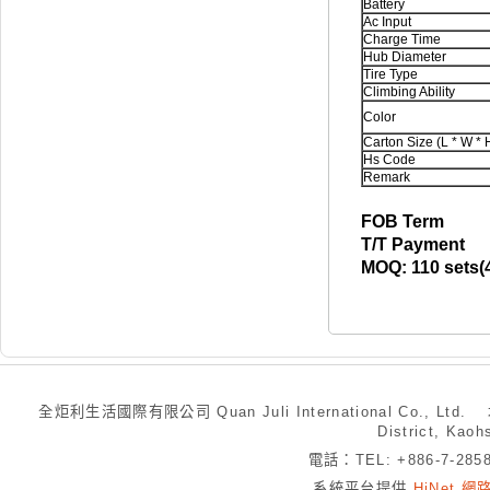
Battery
Ac Input
Charge Time
Hub Diameter
Tire Type
Climbing Ability
Color
Carton Size (L * W *
Hs Code
Remark
FOB Term
T/T Payment
MOQ: 110 sets(
全炬利生活國際有限公司 Quan Juli International Co., Ltd.
District, Kaoh
電話：TEL: +886-7-28
系統平台提供
HiNet 