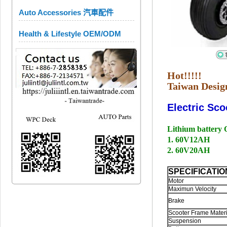
Auto Accessories 汽車配件
Health & Lifestyle OEM/ODM
Hot!!!!!
Taiwan Desig
Electric Sco
Lithium battery 
1. 60V12AH
2. 60V20AH
SPECIFICATIO
Motor
Maximun Velocity
Brake
Scooter Frame Materi
Suspension