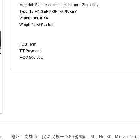
Material: Stainless steel lock beam + Zinc alloy
Type: 15 FINGERPRINT/APP/KEY
Waterproof: IPX6
Weight:15KG/carton
FOB Term
T/T Payment
MOQ 500 sets
. 地址：高雄市三民區民族一路80號6樓 | 6F, No.80, Minzu 1st Rd., San