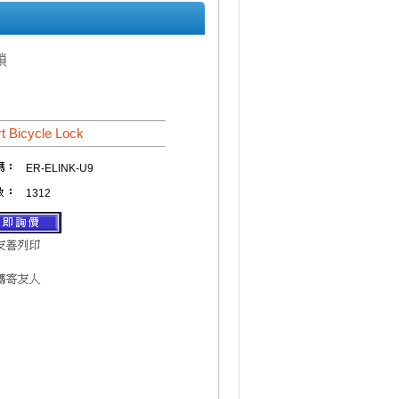
鎖
t Bicycle Lock
ER-ELINK-U9
1312