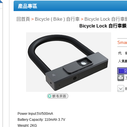
產品專區
回首頁
>
Bicycle ( Bike ) 自行車
>
Bicycle Lock 自行車
Bicycle Lock 自行車鎖
Smar
Power Input:5V/500mA
Battery Capacity: 110mAh 3.7V
Weight: 2KG