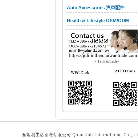
Auto Accessories 汽車配件
Health & Lifestyle OEM/ODM
全炬利生活國際有限公司 Quan Juli International Co., Ltd