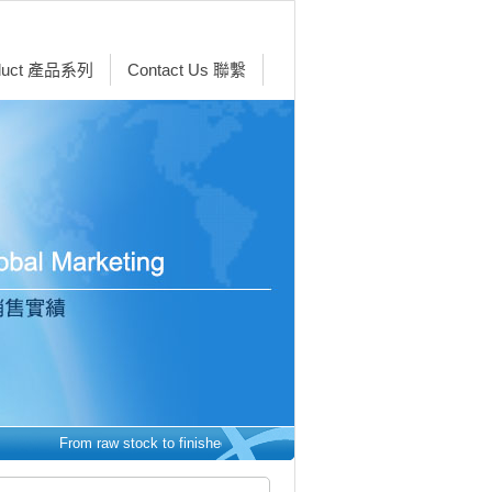
duct 產品系列
Contact Us 聯繫
From raw stock to finished parts - we make it easy. 從原