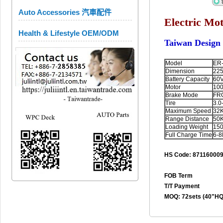
Auto Accessories 汽車配件
Electric Mo
Health & Lifestyle OEM/ODM
Taiwan Design
Model
ER-
Dimension
22
Battery Capacity
60
Motor
10
Brake Mode
FR
Tire
3.0
Maximum Speed
32
Range Distance
50
Loading Weight
15
Full Charge Time
6-
HS Code: 87116000
FOB Term
T/T Payment
MOQ: 72sets (40"HQ