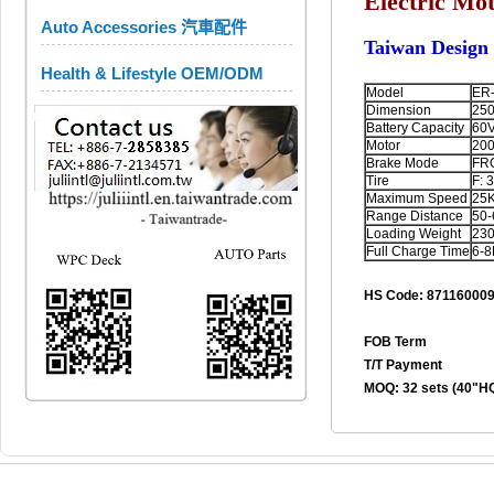
Electric Mo
Auto Accessories 汽車配件
Taiwan Design
Health & Lifestyle OEM/ODM
Model
ER-
Dimension
25
Battery Capacity
60
Motor
20
Brake Mode
FR
Tire
F: 
Maximum Speed
25
Range Distance
50
Loading Weight
23
Full Charge Time
6-
HS Code: 87116000
FOB Term
T/T Payment
MOQ: 32 sets (40"H