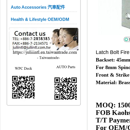
Auto Accessories 汽車配件
Health & Lifestyle OEM/ODM
Latch Bolt Fir
Backset: 45m
For 8mm Spind
Front & Strike 
Material: Brass
MOQ: 1500
FOB Kaohs
T/T Payme
For OEM