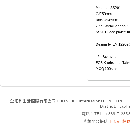
Material: SS201
C/C50mm
Backset45mm
Zinc Latch/Deadbolt
SS201 Face plate/Str
Design by EN 12209
T/T Payment
FOB Kaohsiung, Tai
MOQ 600sets
全炬利生活國際有限公司 Quan Juli International Co., Ltd.
District, Kaoh
電話：TEL: +886-7-28
系統平台提供
HiNet 