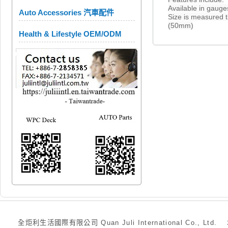
Available in gauge
Auto Accessories 汽車配件
Size is measured 
(50mm)
Health & Lifestyle OEM/ODM
全炬利生活國際有限公司 Quan Juli International Co., Ltd.