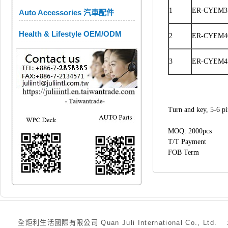
1
ER-CYEM3
Auto Accessories 汽車配件
Health & Lifestyle OEM/ODM
2
ER-CYEM4
3
ER-CYEM4
Turn and key, 5-6 pin
MOQ: 2000pcs
T/T Payment
FOB Term
全炬利生活國際有限公司 Quan Juli International Co., Ltd.