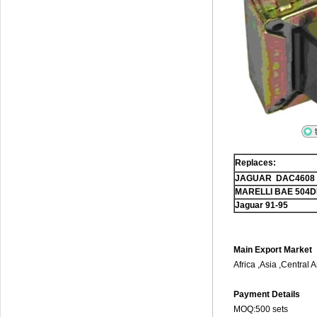
Replaces:
JAGUAR DAC4608
MARELLI BAE 504
Jaguar 91-95
Main Export Market
Africa ,Asia ,Central
Payment Details
MOQ:500 sets