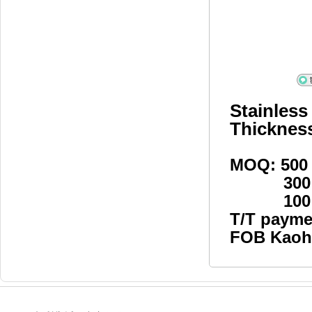
Stainless
Thicknes
MOQ: 500
300 s
100 set
T/T paym
FOB Kaoh