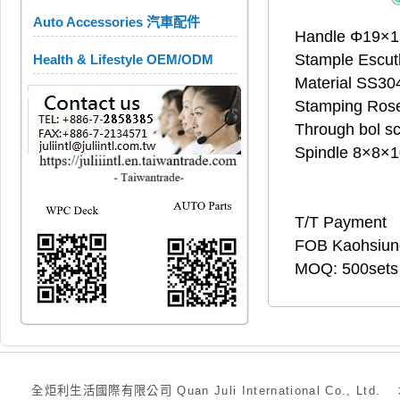
Auto Accessories 汽車配件
Handle Φ19×
Stample Escu
Health & Lifestyle OEM/ODM
Material SS30
Stamping Ro
Through bol s
Spindle 8×8×
T/T Payment
FOB Kaohsiun
MOQ: 500sets
全炬利生活國際有限公司 Quan Juli International Co., Ltd.