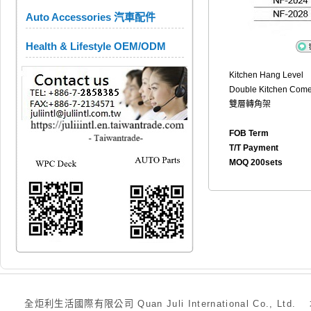
Auto Accessories 汽車配件
Health & Lifestyle OEM/ODM
Kitchen Hang Level
Double Kitchen Come
雙層轉角架
FOB Term
T/T Payment
MOQ 200sets
全炬利生活國際有限公司 Quan Juli International Co., Ltd.