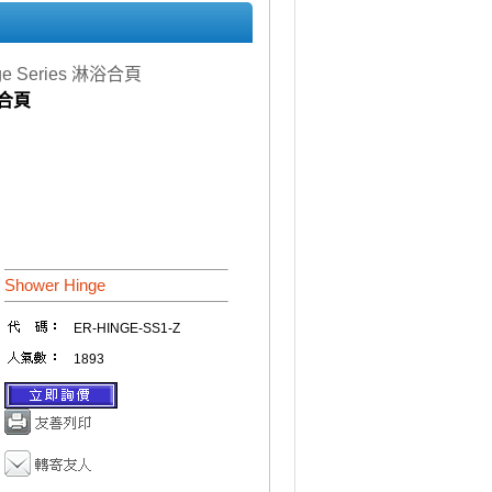
nge Series 淋浴合頁
浴合頁
Shower Hinge
ER-HINGE-SS1-Z
1893