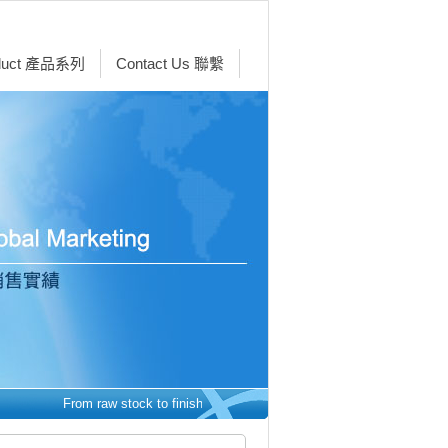
duct 產品系列
Contact Us 聯繫
From raw stock to finished parts - we make it easy. 從