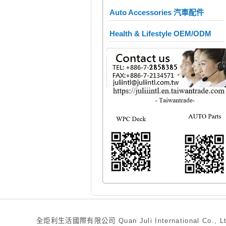
Auto Accessories 汽車配件
Health & Lifestyle OEM/ODM
全炬利生活國際有限公司 Quan Juli International Co., Ltd