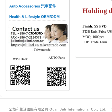
Auto Accessories 汽車配件
Holding d
Health & Lifestyle OEM/ODM
Finish: SS PVD
FOB Unit Price US
MOQ: 1000pcs
FOB Trade Term
全炬利生活國際有限公司 Quan Juli International Co., Ltd.